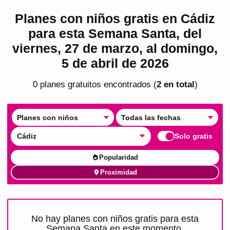
Planes con niños gratis en Cádiz
para esta Semana Santa, del
viernes, 27 de marzo, al domingo,
5 de abril de 2026
0
plan
es
gratuito
s
encontrado
s
(
2
en total
)
Planes con niños
Todas las fechas
Cádiz
Solo gratis
Popularidad
Proximidad
No hay planes con niños gratis para esta
Semana Santa en este momento.