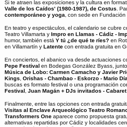
Si te atraen las exposiciones y la cultura en format
Valle de los Caídos' (1980-1987), de Costus
. Pa
contemporáneo y yoga
, con sede en Fundació
En teatro y espectáculos, el calendario se cubre 
Teatro Villamarta y
Impro en Llamas - Cádiz - Im
humor, también está
Y tú ¿de qué te ríes?
en Rota
en Villamartín y
Latente
con entrada gratuita en G
En conciertos, el abanico va desde actuaciones co
Pepe Festival
en Bodegas González Byass, junto
Música de Lobo: Carmen Camacho y Javier Pri
Kings
,
Orishas - Chambao - Eskorzo - Mario D
buscas es formato festival o una programación 
Festival
,
Juan Magán + DJs invitados - Cabaret
Finalmente, entre las opciones con entrada gratuit
Visitas al Enclave Arqueológico Teatro Roman
Transformers One
aparece como propuesta gratuit
alternativas repartidas por Cádiz y localidades c