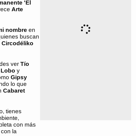
manente 'El
arece
Arte
mi nombre
en
quienes buscan
r
Circodéliko
edes ver
Tío
 Lobo
y
como
Gipsy
ndo lo que
en
Cabaret
o, tienes
mbiente,
mpleta con más
 con la