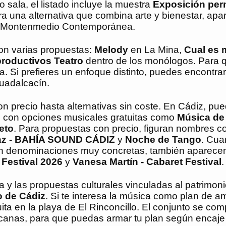
o sala, el listado incluye la muestra
Exposición per
ra una alternativa que combina arte y bienestar, ap
n Montenmedio Contemporánea.
con varias propuestas:
Melody
en La Mina,
Cual es 
productivos Teatro
dentro de los monólogos. Para 
. Si prefieres un enfoque distinto, puedes encontra
uadalcacín.
n precio hasta alternativas sin coste. En Cádiz, pu
 con opciones musicales gratuitas como
Música de
eto
. Para propuestas con precio, figuran nombres 
íaz - BAHÍA SOUND CÁDIZ
y
Noche de Tango
. Cua
con denominaciones muy concretas, también aparec
 Festival 2026
y
Vanesa Martín - Cabaret Festival
.
a y las propuestas culturales vinculadas al patrimoni
o de Cádiz
. Si te interesa la música como plan de a
a en la playa de El Rinconcillo. El conjunto se co
ercanas, para que puedas armar tu plan según encaje