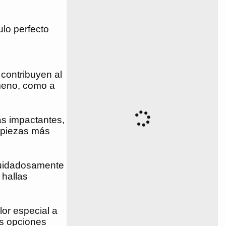
ulo perfecto
 contribuyen al
ameno, como a
as impactantes,
o piezas más
 cuidadosamente
 hallas
lor especial a
as opciones