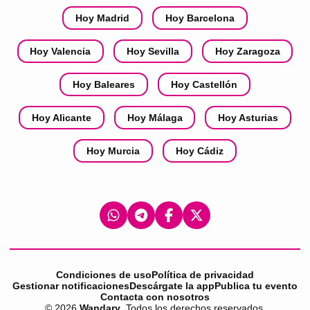
Hoy Madrid
Hoy Barcelona
Hoy Valencia
Hoy Sevilla
Hoy Zaragoza
Hoy Baleares
Hoy Castellón
Hoy Alicante
Hoy Málaga
Hoy Asturias
Hoy Murcia
Hoy Cádiz
Condiciones de uso
Política de privacidad
Gestionar notificaciones
Descárgate la app
Publica tu evento
Contacta con nosotros
©
2026
Wandary
. Todos los derechos reservados.