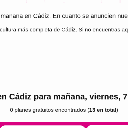
a mañana en Cádiz. En cuanto se anuncien nue
y cultura más completa de
Cádiz
. Si no encuentras a
en Cádiz para mañana, viernes, 
0
plan
es
gratuito
s
encontrado
s
(
13
en total
)