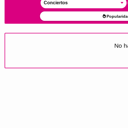
Conciertos
Popularida
No h