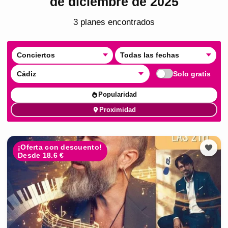
de diciembre de 2025
3
plan
es
encontrado
s
Conciertos
Todas las fechas
Cádiz
Solo gratis
Popularidad
Proximidad
¡Oferta con descuento!
Desde 18.6 €